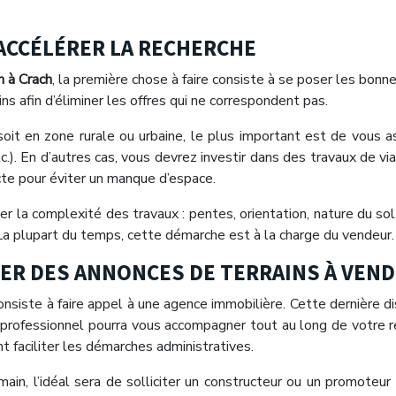
ACCÉLÉRER LA RECHERCHE
n à Crach
, la première chose à faire consiste à se poser les bonne
ins afin d’éliminer les offres qui ne correspondent pas.
it en zone rurale ou urbaine, le plus important est de vous ass
c.). En d’autres cas, vous devrez investir dans des travaux de via
ecte pour éviter un manque d’espace.
la complexité des travaux : pentes, orientation, nature du sol… D
. La plupart du temps, cette démarche est à la charge du vendeur.
R DES ANNONCES DE TERRAINS À VEND
onsiste à faire appel à une agence immobilière. Cette dernière 
 ce professionnel pourra vous accompagner tout au long de votre
t faciliter les démarches administratives.
main, l’idéal sera de solliciter un constructeur ou un promoteu